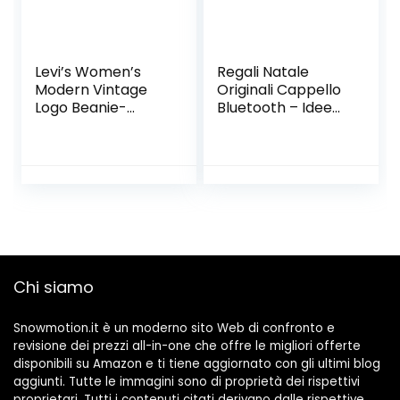
Levi’s Women’s
Regali Natale
Modern Vintage
Originali Cappello
Logo Beanie-
Bluetooth – Idee
Holiday Expression
Regalo Donna
Berretto Donna
Uomo Beanie
Bluetooth Musica
Berretto, Idee
Regali Natale
Uomo/ Donna/
Adolescente/
Ragazza, Cappello
Sportivo da
Chi siamo
Esterno
Campeggio Sci
Snowmotion.it è un moderno sito Web di confronto e
revisione dei prezzi all-in-one che offre le migliori offerte
disponibili su Amazon e ti tiene aggiornato con gli ultimi blog
aggiunti. Tutte le immagini sono di proprietà dei rispettivi
proprietari. Tutti i contenuti citati derivano dalle rispettive