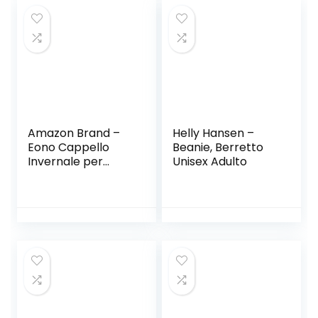
Amazon Brand –
Helly Hansen –
Eono Cappello
Beanie, Berretto
Invernale per
Unisex Adulto
Uomo Donna
Cappello Caldo
Berretto in Maglia
Morbido e
Confortevole