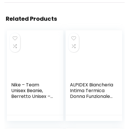
Related Products
Nike – Team
ALPIDEX Biancheria
Unisex Beanie,
Intima Termica
Berretto Unisex –
Donna Funzionale
Adulto
Rapida per Sci
Traspirante
riscaldante
Autunno Inverno