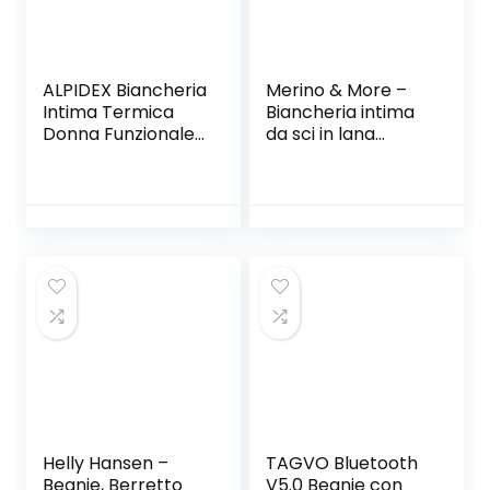
ALPIDEX Biancheria
Merino & More –
Intima Termica
Biancheria intima
Donna Funzionale
da sci in lana
Rapida per Sci
merino, da donna,
Traspirante
a maniche lunghe
riscaldante
Autunno Inverno
Helly Hansen –
TAGVO Bluetooth
Beanie, Berretto
V5.0 Beanie con