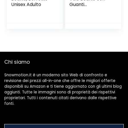
Unisex Adulto
Guanti
Touchscreen Set,
Inverno Caldo
Lavorato a Maglia
Senza Fili
Bluetooth Cuffia
Musica Cappello
per Corsa Sci
Escursionismo,
Regalo di Natale
Chi siamo
Snowmotion.it è un moderno sito Web di confronto e
revisione dei prezzi all-in-one che offre le migliori offerte
disponibili su Amazon e ti tiene aggiornato con gli ultimi blog
aggiunti. Tutte le immagini sono di proprietà dei rispettivi
proprietari. Tutti i contenuti citati derivano dalle rispettive
fonti.