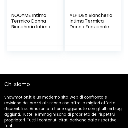
NOOYME Intimo
ALPIDEX Biancheria
Termico Donna
Intima Termica
Biancheria Intima
Donna Funzionale
Termica
Rapida per Sci
Funzionale Donna
Traspirante
Pantaloni e Maglia
riscaldante
Termica
Autunno Inverno
Traspirante
Asciugatura
Rapida per Sci
Corsa Palestra
Chi siamo
Snowmotion.it è un moderno sito Web di confronto e
revisione dei prezzi all-in-one che offre le migliori offerte
disponibili su Amazon e ti tiene aggiornato con gli ultimi blog
aggiunti. Tutte le immagini sono di proprietà dei rispettivi
proprietari. Tutti i contenuti citati derivano dalle rispettive
fonti.