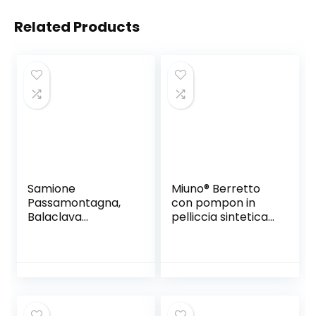
Related Products
Samione
Miuno® Berretto
Passamontagna,
con pompon in
Balaclava
pelliccia sintetica
Cappuccio
con fodera in
Multifunzione Hood
orsacchiotto
Maschera
MJ173
Antivento
Cappello Unisex
Inverno Ski Bike
Trekking Alpinismo