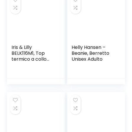
e Altri Sport
Esterni Maschera
Cappello (Nero)
Iris & Lilly
Helly Hansen –
BELK116M1, Top
Beanie, Berretto
termico a collo
Unisex Adulto
alto Donna