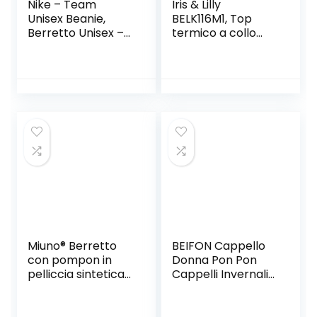
Nike – Team
Iris & Lilly
Unisex Beanie,
BELK116M1, Top
Berretto Unisex –
termico a collo
Adulto
alto Donna
Miuno® Berretto
BEIFON Cappello
con pompon in
Donna Pon Pon
pelliccia sintetica
Cappelli Invernali
con fodera in
Cappelli Orecchie
orsacchiotto
da Gatto Berretto
MJ173
Lana Beanie