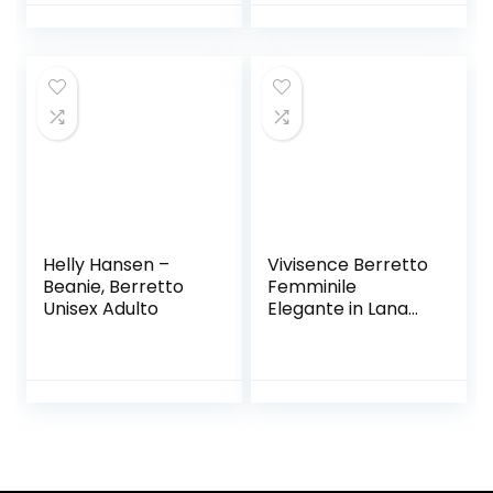
Lavorato a Maglia
Cappellino Caldo
Elastico Berretta
per Sport All’Aria
Aperta Corsa Sci
Pattinaggio Ci
Helly Hansen –
Vivisence Berretto
Beanie, Berretto
Femminile
Unisex Adulto
Elegante in Lana
7037