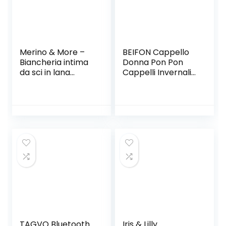
Cappello (Nero)
Merino & More –
BEIFON Cappello
Biancheria intima
Donna Pon Pon
da sci in lana
Cappelli Invernali
merino, da donna,
Cappelli Orecchie
a maniche lunghe
da Gatto Berretto
Lana Beanie
Lavorato a Maglia
Cappellino Caldo
Elastico Berretta
per Sport All’Aria
Aperta Corsa Sci
Pattinaggio Ci
TAGVO Bluetooth
Iris & Lilly