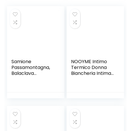
Samione
NOOYME Intimo
Passamontagna,
Termico Donna
Balaclava
Biancheria Intima
Cappuccio
Termica
Multifunzione Hood
Funzionale Donna
Maschera
Pantaloni e Maglia
Antivento
Termica
Cappello Unisex
Traspirante
Inverno Ski Bike
Asciugatura
Trekking Alpinismo
Rapida per Sci
e Altri Sport
Corsa Palestra
Esterni Maschera