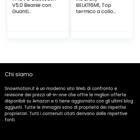
V5.0 Beanie con
BELK116M1, Top
Guanti
termico a collo
Touchscreen Set,
alto Donna
Inverno Caldo
Lavorato a Maglia
Senza Fili
Bluetooth Cuffia
Musica Cappello
per Corsa Sci
Escursionismo,
Regalo di Natale
Chi siamo
Snowmotion.it è un moderno sito Web di confronto e
revisione dei prezzi all-in-one che offre le migliori offerte
disponibili su Amazon e ti tiene aggiornato con gli ultimi blog
aggiunti. Tutte le immagini sono di proprietà dei rispettivi
proprietari. Tutti i contenuti citati derivano dalle rispettive
fonti.