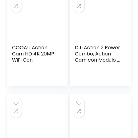
Grandangolare
Microfono Esterno
2x1050mAh
batterie e
Accessori
COOAU Action
DJI Action 2 Power
Cam HD 4K 20MP
Combo, Action
WiFi Con
Cam con Modulo di
Microfono Esterno
Alimentazione,
Fotocamera
FOV di 155°,
Sott’acqua 40M
Supporti
con Telecomando
Magnetici,
Videocamera
Tecnologia di
Impermeabile 170°
Stabilizzazione
Grandangolare
Time Lapse/2
Batterie
1200mAh/Accesso
ri