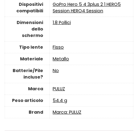
Dispositivi
‎GoPro Hero 5 4 3plus 2 1 HERO5
compatibili
Session HERO4 Session
Dimensioni
‎1.8 Pollici
dello
schermo
Tipo lente
‎Fisso
Materiale
‎Metallo
Batterie/Pile
‎No
incluse?
Marca
‎PULUZ
Peso articolo
‎54.4 g
Brand
Marca: PULUZ