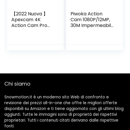
【2022 Nuova 】
Piwoka Action
Apexcam 4K
Cam 1080P/12MP,
Action Cam Pro
30M Impermeabile
20MP EIS WIFI
Fotocamera
Impermeabile
Subacquea con
40M Sott’acqua
Schermo 2
Ultra HD Action
Pollici,140°
Camera Mic
Grandangolare
Esterno 2” 2.4G
Sports Cam con
Telecomando
Accessori Kit (Blu-
170°Grandangolar
Nero)
e con 2x1200mAh
Chi siamo
Batterie e Kit di
Accessori
Snowmotion.it è un moderno sito Web di confronto e
revisione dei prezzi all-in-one che offre le migliori offerte
disponibili su Amazon e ti tiene aggiornato con gli ultimi blog
aggiunti. Tutte le immagini sono di proprietà dei rispettivi
proprietari. Tutti i contenuti citati derivano dalle rispettive
fonti.