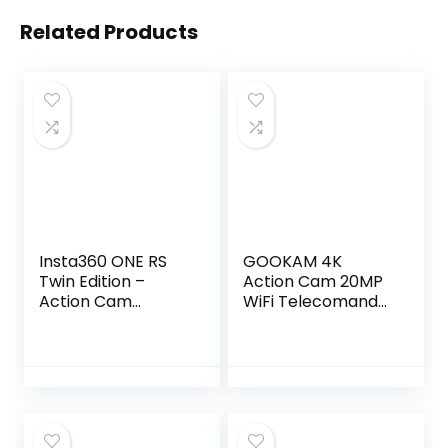
Related Products
Insta360 ONE RS
GOOKAM 4K
Twin Edition –
Action Cam 20MP
Action Cam
WiFi Telecomando
Impermeabile 4K
Fotocamera
60fps & 5.7K con
Subacquea
obiettivi
Impermeabile
intercambiabili,
40M Sott’Acqua
stabilizzazione,
Sports Camera
Foto 48MP, Active
Schermo 2 Pollici
HDR, Editing AI
170 Gradi