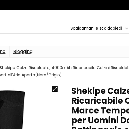
Scaldamani e scaldapiedi
rno
Blogging
Shekipe Calze Riscaldate, 4000mAh Ricaricabile Calzini Riscalda
rt all’Aria Aperta(Nero/Grigio)
Shekipe Calz
Ricaricabile C
Marce Temper
per Uomini D