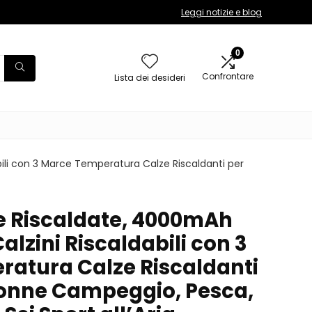
Leggi notizie e blog
0
Confrontare
Lista dei desideri
bili con 3 Marce Temperatura Calze Riscaldanti per
e Riscaldate, 4000mAh
alzini Riscaldabili con 3
atura Calze Riscaldanti
onne Campeggio, Pesca,