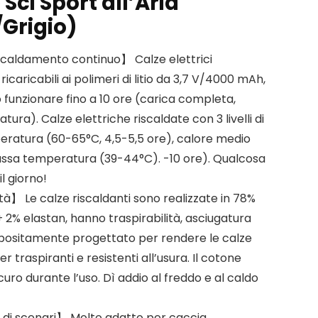
Sci Sport all’Aria
Grigio)
iscaldamento continuo】 Calze elettrici
ricaricabili ai polimeri di litio da 3,7 V/4000 mAh,
no funzionare fino a 10 ore (carica completa,
ra). Calze elettriche riscaldate con 3 livelli di
eratura (60-65°C, 4,5-5,5 ore), calore medio
assa temperatura (39-44°C). -10 ore). Qualcosa
il giorno!
ità】 Le calze riscaldanti sono realizzate in 78%
 2% elastan, hanno traspirabilità, asciugatura
Appositamente progettato per rendere le calze
r traspiranti e resistenti all’usura. Il cotone
sicuro durante l’uso. Dì addio al freddo e al caldo
di scenari】 Molto adatto per caccia,