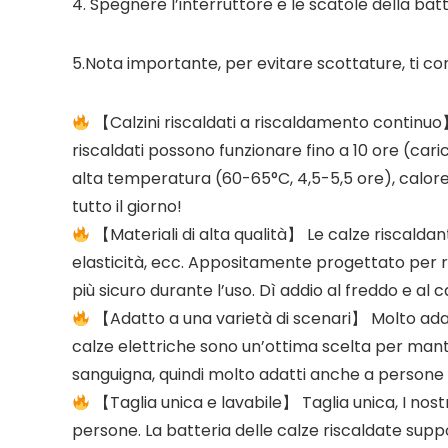
4. Spegnere l’interruttore e le scatole della b
5.Nota importante, per evitare scottature, ti con
【Calzini riscaldati a riscaldamento continuo】 Ca
riscaldati possono funzionare fino a 10 ore (car
alta temperatura (60-65°C, 4,5-5,5 ore), calor
tutto il giorno!
【Materiali di alta qualità】 Le calze riscaldan
elasticità, ecc. Appositamente progettato per rend
più sicuro durante l’uso. Dì addio al freddo e al c
【Adatto a una varietà di scenari】 Molto adatto
calze elettriche sono un’ottima scelta per manten
sanguigna, quindi molto adatti anche a persone c
【Taglia unica e lavabile】 Taglia unica, I nostri
persone. La batteria delle calze riscaldate suppor