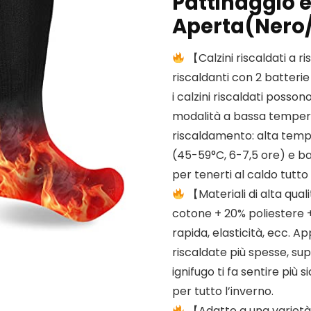
Pattinaggio e 
Aperta(Nero/
【Calzini riscaldati a r
riscaldanti con 2 batterie 
i calzini riscaldati posso
modalità a bassa temperatu
riscaldamento: alta temp
(45-59°C, 6-7,5 ore) e b
per tenerti al caldo tutto 
【Materiali di alta qual
cotone + 20% poliestere +
rapida, elasticità, ecc. 
riscaldate più spesse, supe
ignifugo ti fa sentire più 
per tutto l’inverno.
【Adatto a una varietà 