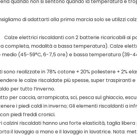
atteria quando non si sentono quando la temperatura è tro
sigliamo di adattarti alla prima marcia solo se utilizzi ca
lze elettrici riscaldanti con 2 batterie ricaricabili ai pol
ica completa, modalità a bassa temperatura). Calze elettri
e medio (45-59°C, 6-7,5 ore) e bassa temperatura (39-44°
ti sono realizzate in 78% cotone + 20% poliestere + 2% elas
ere le calze riscaldate più spesse, super traspiranti e res
aldo per tutto l’inverno.
 per caccia, arrampicata, sci, pesca sul ghiaccio, escurs
ere i piedi caldi in inverno; Gli elementi riscaldanti a inf
on piedi freddi cronici.
 calzini riscaldati hanno una forte elasticità, taglia libera
ta il lavaggio a mano e il lavaggio in lavatrice. Nota: mett