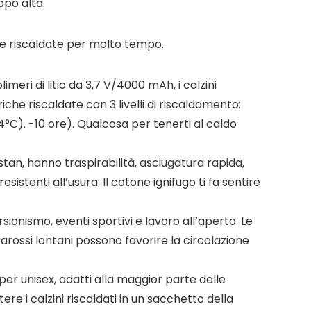
ppo alta.
lze riscaldate per molto tempo.
imeri di litio da 3,7 V/4000 mAh, i calzini
che riscaldate con 3 livelli di riscaldamento:
C). -10 ore). Qualcosa per tenerti al caldo
tan, hanno traspirabilità, asciugatura rapida,
istenti all’usura. Il cotone ignifugo ti fa sentire
ionismo, eventi sportivi e lavoro all’aperto. Le
rarossi lontani possono favorire la circolazione
 per unisex, adatti alla maggior parte delle
ere i calzini riscaldati in un sacchetto della