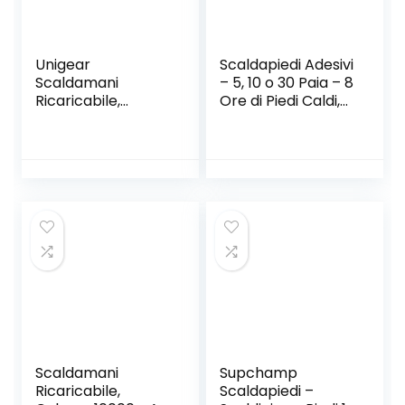
Unigear
Scaldapiedi Adesivi
Scaldamani
– 5, 10 o 30 Paia – 8
Ricaricabile,
Ore di Piedi Caldi,
Riutilizzabile
Solette scaldapiedi
Scaldamani
e Solette
Elettrico Portatile
riscaldanti, Adatte
5200mAh USB con
a Tutti i Tipi di
Multi Livello di
Scarpe, UltraSottili,
Riscaldamento da
comode e
35-55°C e
morbide, Solette
Schermo Digitale,
riscaldanti per
Ottimo per
Piedi
Raynauds,
Outdoor,
Campeggio
Scaldamani
Supchamp
Ricaricabile,
Scaldapiedi –