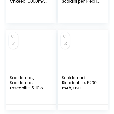
Cnkeeo 10000mAh
Scaldini per Piedi 10
USB C Scaldamani
o 40 Paia –
Elettrico,
Scaldapiedi per
Scaldamani
Scarpe – Solette
Portatile Piccolo
riscaldanti – 8 Ore
Power Bank 3 Livelli
di Piedi Caldi
di Temperatura,
Unisex Indoor
Outdoor, Regalo
Invernale
Scaldamani,
Scaldamani
Scaldamani
Ricaricabile, 5200
tascabili – 5, 10 o
mAh, USB
30 Paia – per 12
ricaricabile,
Ore di Mani Calde,
Riutilizzabile e
Scaldini per Mani
Portatile, Regalo
attivati a Contatto
invernale caldo
con l’Aria, 100%
per donne, uomini,