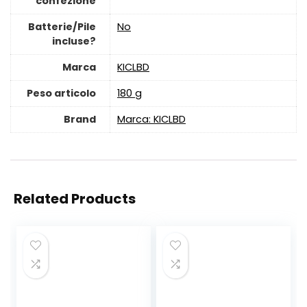
confezione
Batterie/Pile
‎No
incluse?
Marca
‎KICLBD
Peso articolo
‎180 g
Brand
Marca: KICLBD
Related Products