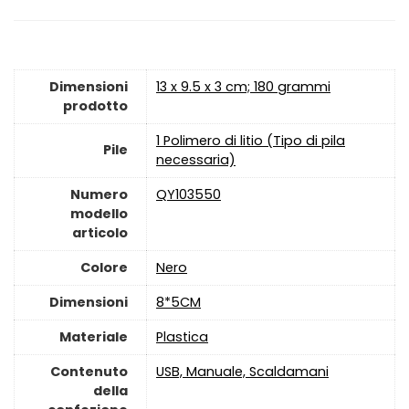
Dimensioni
‎13 x 9.5 x 3 cm; 180 grammi
prodotto
‎1 Polimero di litio (Tipo di pila
Pile
necessaria)
Numero
‎QY103550
modello
articolo
Colore
‎Nero
Dimensioni
‎8*5CM
Materiale
‎Plastica
Contenuto
‎USB, Manuale, Scaldamani
della