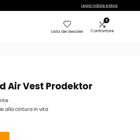
Leggi notizie e blog
0
Confrontare
Lista dei desideri
d Air Vest Prodektor
ante
e alla cintura in vita