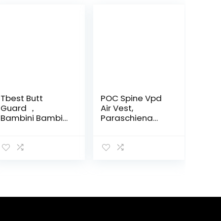
Tbest Butt
POC Spine Vpd
Guard ，
Air Vest,
Bambini Bambini
Paraschiena
Butt Protezione
Unisex Adulto
Anca
Pantaloncini
Pantaloni Pad
per Sci Skate
Snowboard
Pattinaggio a
rotelle
Pattinaggio Anti
Goccia