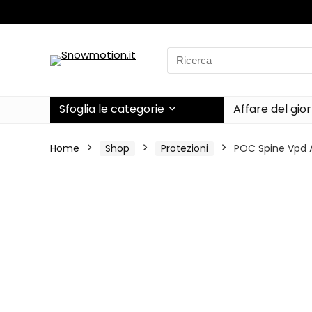
Search
for:
Sfoglia le categorie
Affare del gio
Home
Shop
Protezioni
POC Spine Vpd A