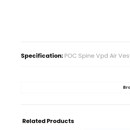
Specification:
POC Spine Vpd Air Ves
Br
Related Products