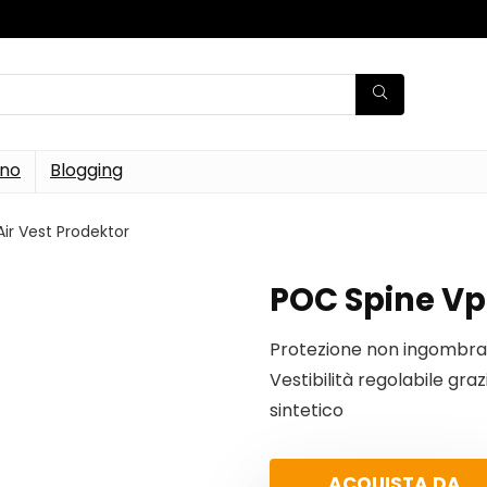
rno
Blogging
ir Vest Prodektor
POC Spine Vp
Protezione non ingombr
Vestibilità regolabile grazi
sintetico
ACQUISTA DA