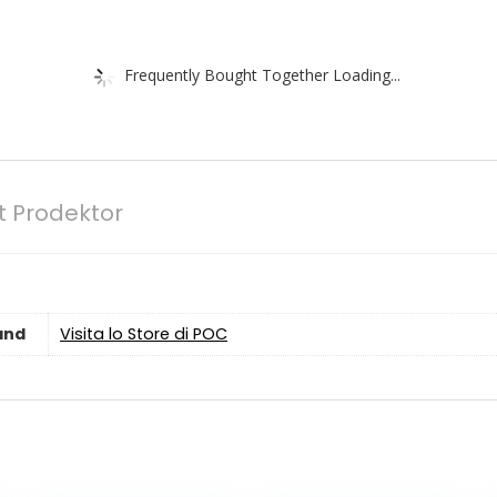
Frequently Bought Together Loading...
t Prodektor
and
Visita lo Store di POC