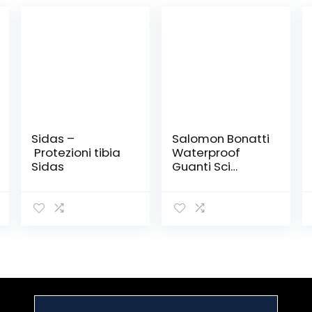
Sidas –
Salomon Bonatti
Protezioni tibia
Waterproof
Sidas
Guanti Sci
Snowboard
Running
Escursionismo
Unisex,
Protezione,
Traspirabilità,
Dettagli
riflettenti