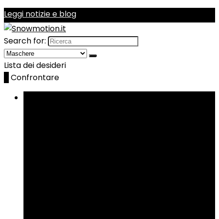
Leggi notizie e blog
Search for:
Lista dei desideri
0
Confrontare
Sfoglia le categorie
Telecamere d’azione
Borse da sci
Caschi
Manutenzione e cura
Maschere
Protezioni
più
più
Scaldamani e scaldapiedi