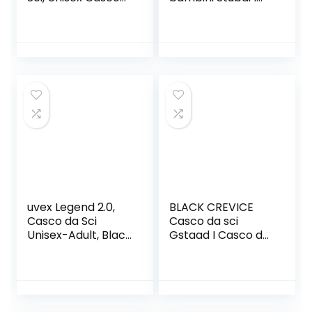
Sportivo Invernali
Casco da sci dal
con Maschera da
design sportivo in
Sci con 10 fori di
diversi colori I
Ventilazione,
Casco da sci
Fodera Rimovibile,
antiurto unisex I
Dimensione
Casco da sci
Regolabile, per
traspirante I
Adulti e Giovani
Misura regolabile
uvex Legend 2.0,
BLACK CREVICE
Casco da Sci
Casco da sci
Unisex-Adult, Black
Gstaad I Casco da
Mat, 55-59 cm
sci con visiera stile
pilota in diversi
colori I Casco da
sci per Uomo &
Donna I Casco da