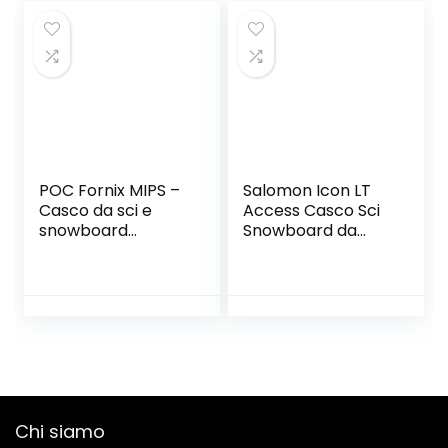
sci in
policarbonato I
Casco traspirante
I Regolabile
POC Fornix MIPS –
Salomon Icon LT
Casco da sci e
Access Casco Sci
snowboard
Snowboard da
leggero per una
Donna, Sicurezza e
protezione
comfort, Comfort
ottimale sulle
ottimale, Look alla
piste, per lo
moda ispirato alle
scialpinismo e il
prestazioni
freeride
Chi siamo