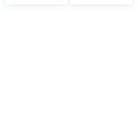
Calore istantaneo
8 Ore Piedi Caldi –
– Attivazione
Pronti all’Uso –
dell’aria –
autoriscaldante –
Puramente
Puro Naturale – per
naturale
Tutte Le Taglie