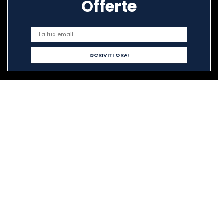
Offerte
Link veloci
Home
Acquista tutto
Blog
I nostri negozi online
Pubblicità
Dichiarazioni