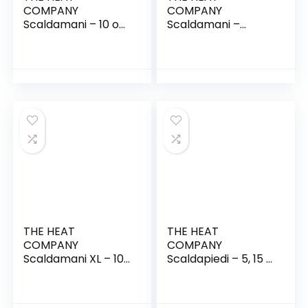
COMPANY
COMPANY
Scaldamani – 10 o
Scaldamani –
40 Paia – Extra
Nuovo: 30% di
Caldo – Scaldini – 12
plastica in Meno –
Ore Mani Calde –
Extra Caldo per 12
Pronti all’Uso –
Ore Mani Calde –
autoriscaldante –
10, 16, 32 o 40 Paia –
Puro Naturale
Scaldini
autoriscaldante –
Cuscini Termici
Contro Il Freddo
THE HEAT
THE HEAT
COMPANY
COMPANY
Scaldamani XL – 10
Scaldapiedi – 5, 15 o
o 40 pezzi – Extra
40 Paia – Extra
caldo – XL – Mani
Caldo – Adesivo –
calde 24 ore –
Scaldini per Piedi –