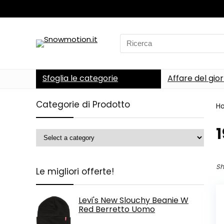
Search
for:
Sfoglia le categorie
Affare del gio
Categorie di Prodotto
H
‎
Sh
Le migliori offerte!
Levi's New Slouchy Beanie W
Red Berretto Uomo