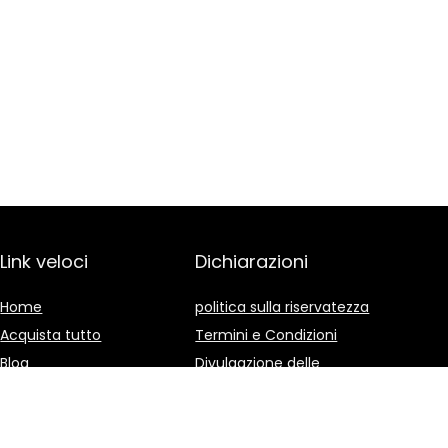
Link veloci
Dichiarazioni
Home
politica sulla riservatezza
Acquista tutto
Termini e Condizioni
Blog
Divulgazione delle
Affiliazioni
I nostri negozi online
Pubblicità