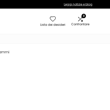
Leggi notizie e blog
0
Confrontare
Lista dei desideri
 grammi