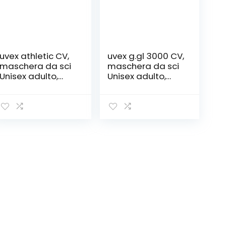
uvex athletic CV,
uvex g.gl 3000 CV,
maschera da sci
maschera da sci
Unisex adulto,
Unisex adulto,
black mat/blue-
black mat/blue-
green, one size
green, one size