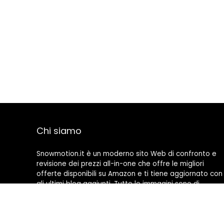
Chi siamo
Snowmotion.it è un moderno sito Web di confronto e
revisione dei prezzi all-in-one che offre le migliori
offerte disponibili su Amazon e ti tiene aggiornato con
gli ultimi blog aggiunti. Tutte le immagini sono di
proprietà dei rispettivi proprietari. Tutti i contenuti
citati derivano dalle rispettive fonti.