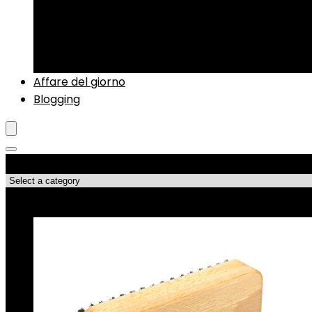
Scaldamani e scaldapiedi
Sci alpino
Strumenti di regolazione
Zaini da sci
Affare del giorno
Blogging
Categorie di Prodotto
Le migliori offerte!