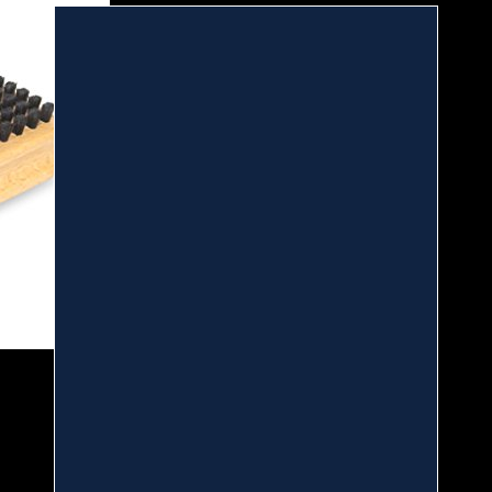
Vola - Spazzola di finitura in crine di cavallo