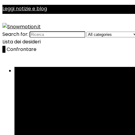
Leggi notizie e blog
Search for:
Lista dei desideri
0
Confrontare
Sfoglia le categorie
Telecamere d’azione
Borse da sci
Caschi
Manutenzione e cura
Maschere
Protezioni
più
più