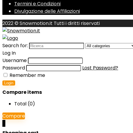
Termini e Condizioni
Divulgazione delle Affiliazioni
2022 © Snowmotion.it Tutti i diritti riservati
Search for:
Log In
Username
Password
Lost Password?
Remember me
Login
Compare items
Total (
0
)
Compare
0
Shopping cart