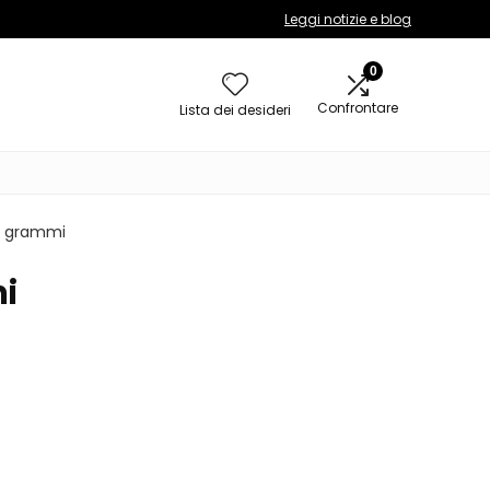
Leggi notizie e blog
0
Confrontare
Lista dei desideri
45 grammi
mi