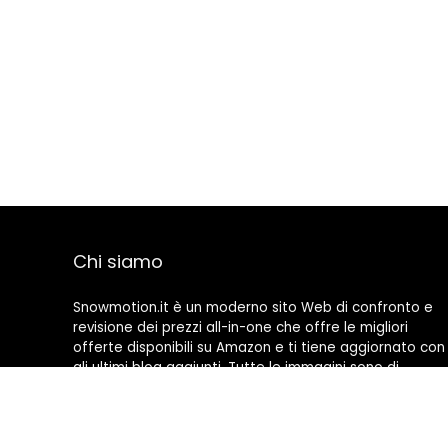
Chi siamo
Snowmotion.it è un moderno sito Web di confronto e
revisione dei prezzi all-in-one che offre le migliori
offerte disponibili su Amazon e ti tiene aggiornato con
gli ultimi blog aggiunti. Tutte le immagini sono di
proprietà dei rispettivi proprietari. Tutti i contenuti
citati derivano dalle rispettive fonti.