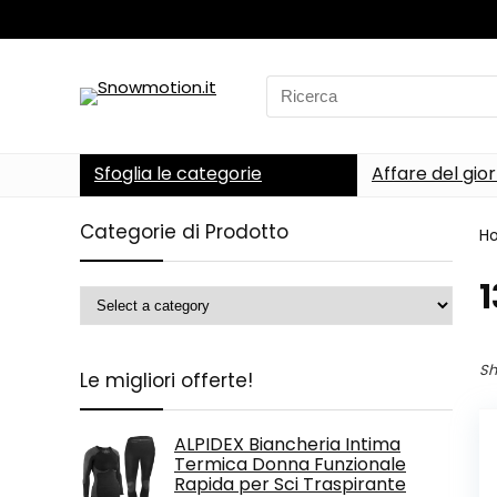
Search
for:
Sfoglia le categorie
Affare del gio
Categorie di Prodotto
H
‎
Sh
Le migliori offerte!
ALPIDEX Biancheria Intima
Termica Donna Funzionale
Rapida per Sci Traspirante