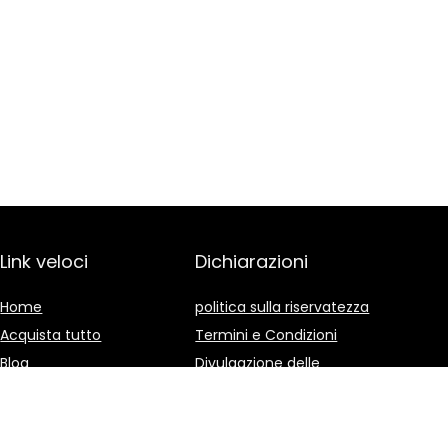
Link veloci
Dichiarazioni
Home
politica sulla riservatezza
Acquista tutto
Termini e Condizioni
Blog
Divulgazione delle
Affiliazioni
I nostri negozi online
Pubblicità