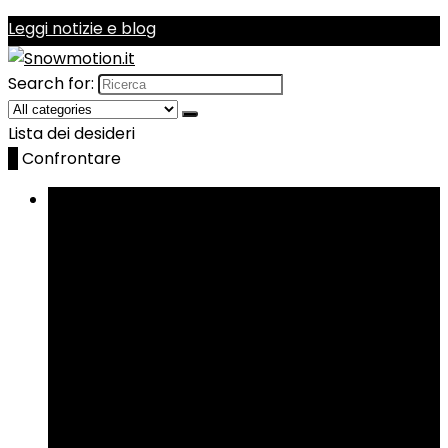
Leggi notizie e blog
Search for:
Lista dei desideri
0
Confrontare
Sfoglia le categorie
Telecamere d’azione
Borse da sci
Caschi
Manutenzione e cura
Maschere
Protezioni
più
più
Scaldamani e scaldapiedi