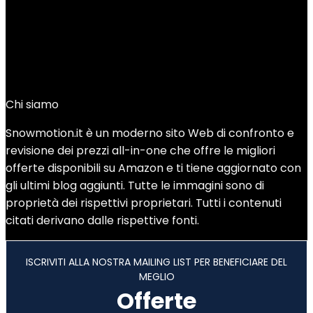
Dalbello PANTERRA 120 I.D. GW MS,
Scarponi da Sci Uomo, Verde Salvia, 25,5
Added to wishlist
Removed from wishlist
0
Add to compare
Chi siamo
Snowmotion.it è un moderno sito Web di confronto e
revisione dei prezzi all-in-one che offre le migliori
offerte disponibili su Amazon e ti tiene aggiornato con
gli ultimi blog aggiunti. Tutte le immagini sono di
proprietà dei rispettivi proprietari. Tutti i contenuti
citati derivano dalle rispettive fonti.
ISCRIVITI ALLA NOSTRA MAILING LIST PER BENEFICIARE DEL
MEGLIO
Offerte