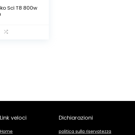
ko Sci T8 800w
h
Link veloci
Dichiarazioni
Home
politica sulla riservatezza