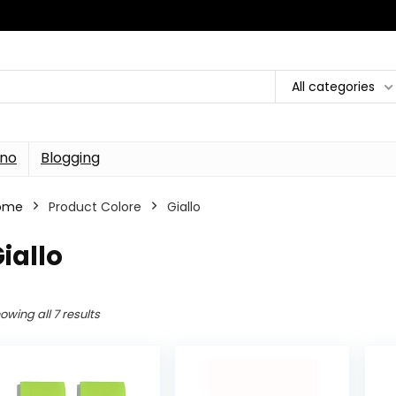
All categories
rno
Blogging
ome
Product Colore
‎Giallo
Giallo
owing all 7 results