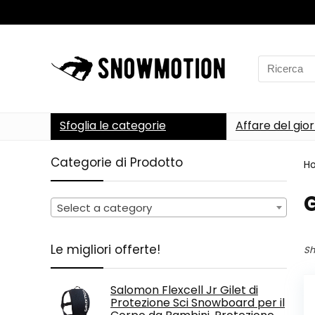
Search
for:
Sfoglia le categorie
Affare del gio
Categorie di Prodotto
H
‎
Select a category
Le migliori offerte!
Sh
Salomon Flexcell Jr Gilet di
Protezione Sci Snowboard per il