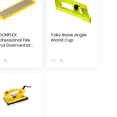
OONFLEX
Toko Base Angle
ofessional File
World Cup
ma Diamantata,
ltiply, Giallo,
3,5×26