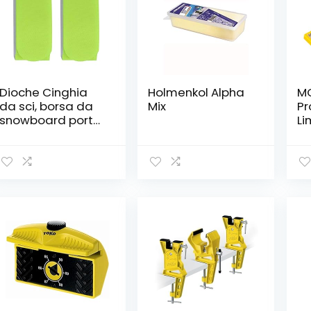
Dioche Cinghia
Holmenkol Alpha
M
da sci, borsa da
Mix
Pr
snowboard porta
Li
borsa in nylon con
Mu
gancio e anello
10